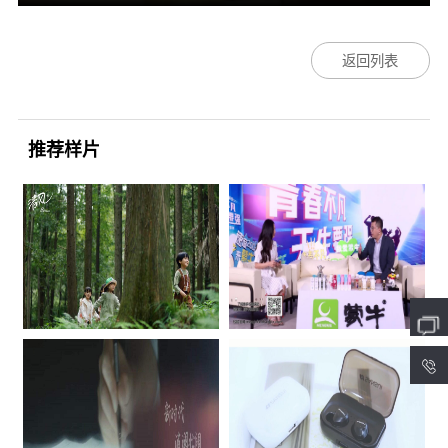
返回列表
推荐样片
4