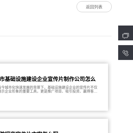
返回列表
4
市基础设施建设企业宣传片制作公司怎么
费
当今城市化快速发展的背景下，基础设施建设企业的宣传片不仅
展示企业形象的重要工具，更是推广项目、吸引投资、赢得客户
有效手段。因此，了解城市基础设施建设企业宣传片制作公司的
费标准，对于企业在进行宣传时选择合适的合作伙伴至关重要。
文将深入探讨相关收费标准，并结合实际案例进行分析，帮助企
更好地理解这一领域的市场行情。