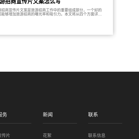
游招商宣传片文案怎么写
游招商宣传片文案是旅游招商工作中的重要组成部分，一个好的
案能够增加旅游招商的曝光率和吸引力。本文将从四个方面详细
述旅游招商宣传片文案的写作方法。
服务
新闻
联系
宣传片
花絮
联系信息