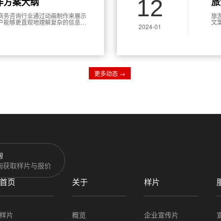
12
作方案大纲
旅
商务咨询行业通过动画制作来展示
旅
户能够更直观地理解复杂的信息和
文
2024-01
的注意力，其趣味性和信息承载量
阐
念的重要工具。本文将从方案的结
面进行详细探讨。
更多动态 →
询
询获取样片与报价
首页
关于
样片
样片
概览
企业宣传片