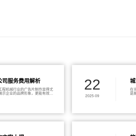
22
公司服务费用解析
城
收
工程机械行业的广告片制作显得尤
在
展示企业的品牌形象，更能有效吸
是
2025-09
高质量的广告片，必然会产生相应
的
广告片制作公司的服务费用进行详
收
之间找到最佳平衡。
本
业