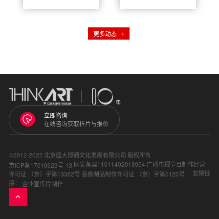
料、脚本和画面
消费者对商场的
安排得更顺。
认知和购买欲
望。然而，很多
商家对广告片制
作公司的收费标
更多动态 →
准存在疑惑。本
文将探讨商场建
设广告片制作公
司的收费模式，
以及影响收费的
因素，帮助商家
更好地理解和选
择制作服务。
立即咨询
在线咨询获取样片与报价
©2012-2022 北京盛大博通文化发展有限公司 版权所有
网安备案11011402013954
广播电视节目制作经营
京ICP备17010623号-13
友情链
许可证 （京）字第13362号
音像制品制作许可证 （京）字第0120号
接：
企业宣传片制作