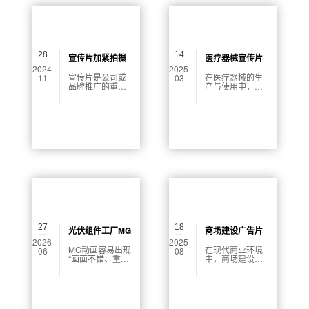
28
14
宣传片加紧拍摄
医疗器械宣传片
2024-
2025-
怎么弄好看
无菌棚搭建
宣传片是公司或
在医疗器械的生
11
03
品牌推广的重要
产与使用中，无
工具，通过一个
菌环境至关重
优秀的宣传片，
要。为了确保医
可以向观众传递
疗器械的安全性
产品的特点、品
与有效性，搭建
牌的形象及其核
无菌棚成为了一
心价值观。如何
项必要的工作。
将宣传片拍摄得
无菌棚不仅可以
更加美观而具吸
防止外界污染，
引力，即是本文
还为医疗器械的
的核心内容。本
生产、测试提供
文将详细介绍拍
了一个安全的环
摄前的准备工
境。本文将详细
作、拍摄中的技
介绍如何搭建一
巧，以及后期剪
个高效的无菌
辑的关键要素，
棚，并探讨其在
27
18
以帮助读者更好
医疗器械宣传中
光伏组件工厂MG
商场建设广告片
地提升宣传片的
的重要性。
2026-
2025-
动画制作怎么
制作公司怎么收
视觉效果。
MG动画容易出现
在现代商业环境
06
08
“画面不错、重点
中，商场建设广
做？从脚本、画
费
不清”的问题。本
告片已成为吸引
面到交付讲清楚
文从复杂概念的
消费者的重要营
通俗解释切入，
销工具。它不仅
说明光伏企业市
能有效传达品牌
场部怎样把资
信息，还能提升