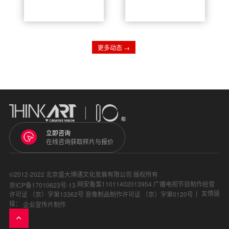
作，需要考虑许
一个独立镜头，
多因素。除了直
承载着叙事逻辑
觉和创意，一个
与情感传递。优
详细的前期计划
质的镜头衔接能
是成功的关键。
让观众沉浸其
宣传片剪辑越
中，感受画面的
好，品牌的影响
流畅与连贯；反
更多动态 →
力就可以越大。
之，生硬的衔接
因此，剪辑过程
会割裂叙事、打
是需要认真思
破沉浸感，即便
考、把握多个优
镜头画面再精
秀素材和资源，
美，也会大幅拉
让整个作品越来
低视频整体品
越完美。
质。
立即咨询
在线咨询获取样片与报价
©2012-2022 北京盛大博通文化发展有限公司 版权所有
网安备案11011402013954
广播电视节目制作经营
京ICP备17010623号-13
友情链
许可证 （京）字第13362号
音像制品制作许可证 （京）字第0120号
接：
企业宣传片制作