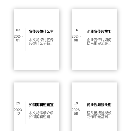
03
16
宣传片做什么主
企业宣传片放奖
2024-
2024-
题
牌怎么放
本文将探讨宣传
企业宣传片如何
01
08
片做什么主题的
恰当地展示获得
问题，包括文化
的奖牌以提升企
传承、社会关
业形象，是每个
爱、科技创新、
企业都需要考虑
环境保护等方
的问题。本文将
面。通过对每个
从奖牌展示的设
主题的分析，本
计布局、奖牌内
文将阐述宣传片
容展示、奖牌画
的作用和重要
面配合宣传片节
性。
奏和奖牌植入自
然场景等多个方
面展开探讨。
29
19
如何剪辑短剧宣
商业视频镜头衔
2023-
2026-
传片
接：决定视频质
本文将详细介绍
镜头衔接是视频
12
05
如何剪辑短剧宣
制作中最基础也
感上限
传片，如何剪辑
最核心的环节，
短剧宣传片是一
它如同视频的“粘
个非常复杂的工
合剂”，串联起每