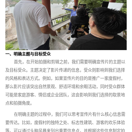
一、明确主题与目标受众
首先，在开始拍摄和剪辑之前，我们需要明确宣传片的主题以
及目标受众。主题决定了影片传递的信息，受众则影响到我们选择
的风格和表达方式。例如，如果宣传片的目的是推广一家度假村，
那么影片应该突出自然景观、舒适环境和余暇活动，同时受众群体
可能是家庭游客、情侣或企业团队，这会影响到我们选择的取景地
点和拍摄角度。
在明确主题的过程中，我们可以思考宣传片有什么核心信息需
要传达。比如，度假村的独特之处、标志性建筑、游客的欢乐体验
等。可以通过头脑风暴来列出重要信息点，并根据这些信息制定拍