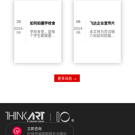
巧。
28
06
如何拍摄学校食
飞达企业宣传片
2024-
2024-
堂宣传片
怎么拍
学校食堂，是每
本文将为您详细
04
06
个学生都需要走
介绍如何拍摄飞
过的地方，也是
达企业宣传片，
他们每天重要的
从多个方面为您
饮食来源。而如
展现宣传片的制
何在枯燥的学习
作过程和技巧。
生活中增添学生
们对食堂的兴
趣，提高学生们
对食堂的了解，
正是学校宣传片
应该着重推广的
更多动态 →
内容。在这篇文
章中，我们将会
介绍如何拍摄一
部优秀的学校食
堂宣传片。
立即咨询
在线咨询获取样片与报价