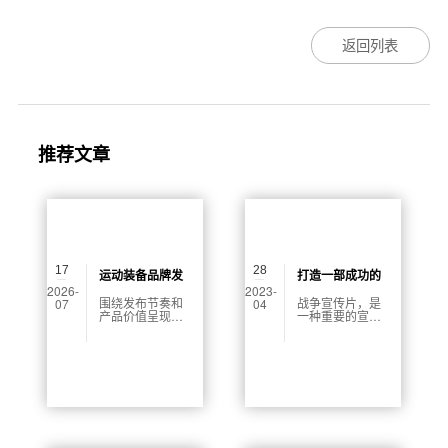
返回列表
推荐文章
17
28
运动装备品牌发
打造一部成功的
2026-
2023-
布会视频制作怎
战争宣传片
围绕发布节奏和
战争宣传片，是
07
04
产品价值呈现做
一种重要的宣传
么做？
内容，既要有专
方式。它能够向
业信息，也要有
全世界传递国家
普通用户能跟上
和军队的强大和
的表达。本文说
荣耀，激励人们
明发布会视频可
为国家的胜利而
以怎样展开。
努力。但是，如
何拍摄一部成功
的战争宣传片
呢？以下是一些
有效的拍摄技