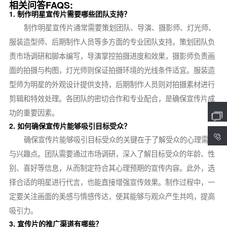
相关问答FAQS:
1. 制作明星宣传片需要哪些团队支持？
制作明星宣传片通常需要策划团队、导演、摄影师、灯光师、
服装造型师、后期制作人员等多方面的专业团队支持。策划团队负
责市场调研和脚本编写，导演掌控拍摄进度和效果，摄影师负责画
面的拍摄与构图，灯光师则保证拍摄环境的光线条件适宜。服装造
型师为明星的外观设计提供支持，后期制作人员则对拍摄素材进行
剪辑和特效处理。各团队的密切合作和专业配合，是确保宣传片成
功的重要因素。
2. 如何确保宣传片能够吸引目标受众？
4
确保宣传片能够吸引目标受众的关键在于了解受众的心理需求
与兴趣点。团队需要通过市场调研，深入了解目标受众的年龄、性
别、喜好等信息，从而制定符合其心理预期的宣传内容。此外，选
择合适的明星进行代言，也能直接增强宣传效果。制作过程中，一
定要关注画面的美感与情感传达，使其能够与观众产生共鸣，提高
吸引力。
3. 宣传片的推广渠道有哪些？