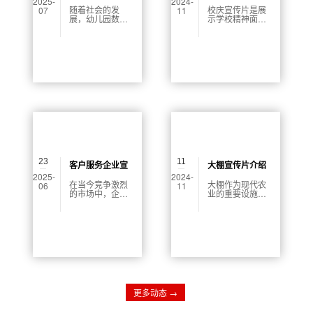
2025-
2024-
作多少钱
宣传片文案
随着社会的发
校庆宣传片是展
07
11
展，幼儿园数量
示学校精神面貌
不断增加，竞争
的重要手段，通
也日趋激烈。为
过生动的画面和
了提升自身形
真实的故事，吸
象，吸引更多家
引更多的关注与
长，越来越多的
支持。在着手拍
幼儿园开始选择
摄之前，首先需
制作专业的宣传
要明确宣传片的
片。然而，很多
主题和目的。是
教育机构在考虑
为了庆祝学校的
制作宣传片时，
历史成就？还是
最关心的莫过于
为了展示学校的
“幼儿园宣传片制
未来规划？明确
作多少钱？”这一
这些，有助于后
问题。本文将对
续的创作方向和
此进行详细分
内容策划。
23
11
析，并为您提供
客户服务企业宣
大棚宣传片介绍
有价值的参考。
2025-
2024-
传片制作多少钱
文案
在当今竞争激烈
大棚作为现代农
06
11
的市场中，企业
业的重要设施，
宣传片逐渐成为
能够有效提高作
提升品牌形象、
物的产量和品
传递企业价值的
质。通过本篇宣
重要工具，尤其
传片的介绍，我
是客户服务企业
们将带您深入了
更是如此。通过
解大棚的构造、
生动的视频内
功能及其在农业
容，能够更有效
生产中的应用价
地向潜在客户展
值。
示服务理念、专
更多动态 →
业形象及客户案
例。但在制作此
类宣传片时，许