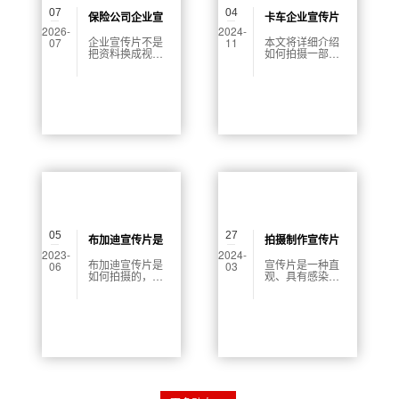
07
04
保险公司企业宣
卡车企业宣传片
2026-
2024-
传片制作怎么
怎么拍摄
企业宣传片不是
本文将详细介绍
07
11
把资料换成视频
如何拍摄一部成
做？从脚本、画
或图文，而是重
功的卡车企业宣
面到交付讲清楚
新组织用户理解
传片，从内容策
的过程。本文用
划到拍摄技巧，
项目化思路梳理
一步步为您指
企业实力和用户
引，让您在宣传
信任表达的处理
片制作中更具竞
方式。
争力。
05
27
布加迪宣传片是
拍摄制作宣传片
2023-
2024-
如何拍摄的
流程图怎么做
布加迪宣传片是
宣传片是一种直
06
03
如何拍摄的，是
观、具有感染力
许多汽车迷关心
的文化产品，可
的话题。布加迪
以很好地展示一
是世界上最著名
个企业、组织或
的汽车品牌之
个人的形象、理
一，其产品以高
念和特点。随着
性能、高技术和
互联网、社交媒
高价值而著称。
体等新技术的发
为了展示其产品
展，宣传片已经
的卓越性能，公
成为了当代推广
司需要制作一部
企业、品牌、产