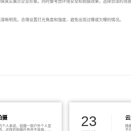
确保真实展示企业形象。同时要考虑环境安全和拍摄效果，选择合适的场
面清晰明亮。合理设置灯光角度和强度，避免出现过曝或欠曝的情况。
23
拍摄
云
的个人来说，拍摄一部户外个人宣
随
而，这样的拍摄任务并不容易，需
不