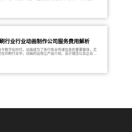
具集成到云端，让用户可以随时、随地、跨设备地进行办公。
刷行业行业动画制作公司服务费用解析
当今数字化时代，动画成为了各行各业传递信息的重要载体，尤
是在印刷行业中，动画的运用让产品介绍、设计理念以及企业文
等方面更加生动形象。然而，不同的动画制作公司在服务费用方
存在较大差异，因此了解和解析印刷行业动画制作公司的服务费
显得尤为重要。