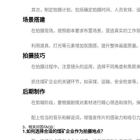
其次，制定拍摄计划，包括确定拍摄时间、人员安排、
场景搭建
在拍摄现场，按照剧本要求布置场景，营造真实的工作
利用道具、灯光等元素增加氛围感，提升整体画面质量
拍摄技巧
在拍摄过程中，注意镜头的运用，选择不同角度和焦距
抓住煤矿企业的关键环节，如采煤、运输、安全检查等
后期制作
在剪辑阶段，要根据剧情对素材进行精心筛选和排列，
配上恰当的音乐和解说词，增强宣传片的感染力和吸引
3、相关问答FAQS：
1.如何选择合适的煤矿企业作为拍摄地点？