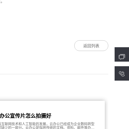
景。
返回列表
4
办公宣传片怎么拍摄好
着互联网技术和人工智能的发展，云办公已经成为企业数码转型
可缺少的一部分。云办公是指将传统的文档、资料、邮件等办公