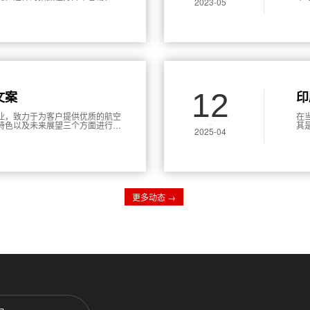
2023-05
是一些关于如何拍摄户外个人宣传
工
12
文案
印
业，致力于为客户提供优质的航空
在
特色以及未来展望三个方面进行详
其
2025-04
东航空集团及其在航空业中的重要
化
面
用
更多动态 →