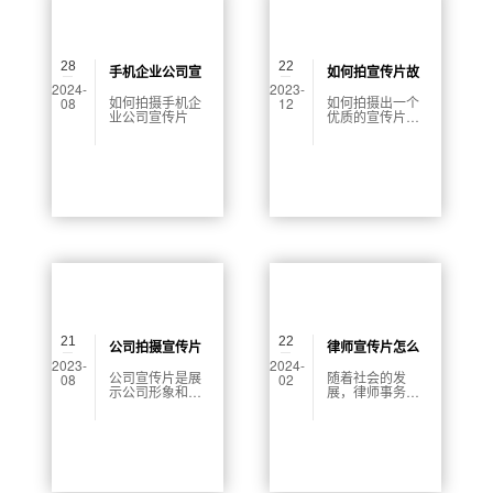
28
22
手机企业公司宣
如何拍宣传片故
2024-
2023-
传片怎么拍
事
如何拍摄手机企
如何拍摄出一个
08
12
业公司宣传片
优质的宣传片故
事，是每一个拍
摄人员所必须要
学会的技能。本
文将从以下4个方
面，详细介绍如
何拍好宣传片故
事，帮助读者更
好地了解宣传片
故事的制作过
程。
21
22
公司拍摄宣传片
律师宣传片怎么
2023-
2024-
方案怎么写
拍摄
公司宣传片是展
随着社会的发
08
02
示公司形象和文
展，律师事务所
化的关键媒介之
为了吸引更多的
一。通过精心打
客户和提高知名
造的宣传片，可
度，已经成为一
以从视觉、听觉
种常见的做法来
等多个角度向潜
制作宣传片。但
在客户展示公司
是，如何才能拍
的制造能力、文
摄一部生动精彩