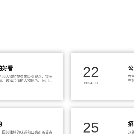
22
的好看
公
片和人物的塑造来吸引观众，提高
在
题、选择合适的人物角色、运用情
有
2024-08
后通过高质量的后期制作实现整体
因
要
制
25
的
招
理
，因其独特的味道和口感而备受青
这