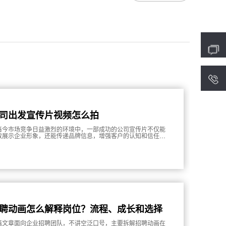
4
司出发宣传片视频怎么拍
当今市场竞争日益激烈的环境中，一部成功的公司宣传片不仅能
效展示企业形象，还能传递品牌信息，增强客户的认知和信任。
此，如何拍摄一部引人入胜的宣传片是每个企业都需要面对的重
课题。本文将详细介绍公司宣传片的拍摄流程、创意策划及后期
作等方面的关键要素，以帮助企业提高宣传片的质量和效果。
聘动画怎么解释岗位？流程、成长和选择
由要讲明
篇文章面向企业招聘团队，不讲空泛口号，主要拆解招聘动画在