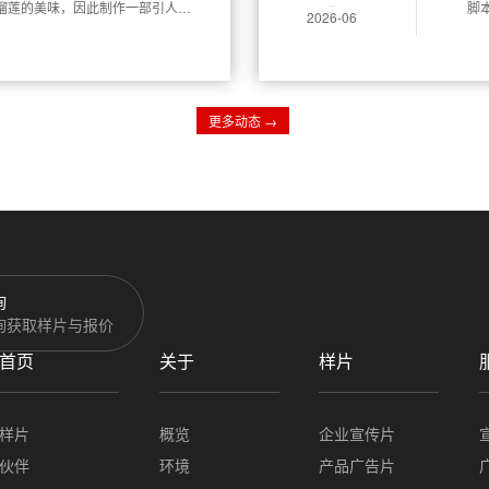
榴莲的美味，因此制作一部引人入
脚
2026-06
，我们将分享一些制作榴莲宣传片
更多动态 →
询
询获取样片与报价
首页
关于
样片
样片
概览
企业宣传片
伙伴
环境
产品广告片