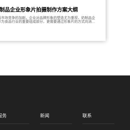
制品企业形象片拍摄制作方案大纲
着市场竞争的加剧，企业对品牌形象的塑造尤为重视，奶制品企
作为食品行业的重要组成部分，更需要通过形象片的方式向消费
展现其独特的品牌文化和产品价值。本文将围绕奶制品企业形象
的拍摄制作方案展开深入探讨，提供有效的指导和建议。
服务
新闻
联系