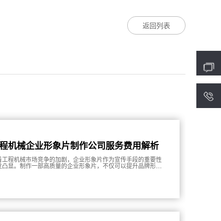
返回列表
4
程机械企业形象片制作公司服务费用解析
着工程机械市场竞争的加剧，企业形象片作为宣传手段的重要性
发凸显。制作一部高质量的企业形象片，不仅可以提升品牌形
，还能够有效吸引潜在客户，增强市场竞争力。然而，选择适合
制作公司及其服务费用的理解成为企业决策中的重要考量因素。
文将对工程机械企业形象片制作公司的服务费用进行详细解析，
助力企业在有限的预算下实现最佳效果。