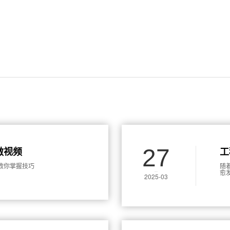
27
做视频
工
教你掌握技巧
随
愈
2025-03
象
的
本
以