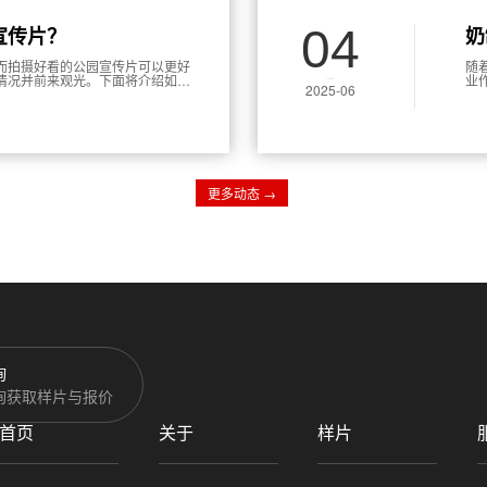
04
宣传片？
奶
而拍摄好看的公园宣传片可以更好
随
情况并前来观光。下面将介绍如何
业
2025-06
者
片
更多动态 →
询
询获取样片与报价
首页
关于
样片