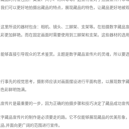
，我们可以更好地拍摄出藏品的特点，展现藏品的特色，让藏品更好地被
。这里所说的器材包含：相机、镜头、三脚架、支架等。在拍摄数字藏品
色彩更加鲜艳。而在固定画面时需要使用到三脚架和支架。这些器材的选
，能够直接引导观众的艺术鉴赏。主题是数字藏品宣传片的灵魂，所以要
进行事先的视觉思考，摄影师应该对画面摆设进行平面构思，以展现数字
面色彩鲜明饱满。
品宣传片是最重要的一步，因为正确的拍摄步骤和技巧决定了藏品成功宣
数字藏品宣传片的制作是必须要走的路。它不仅能够展现藏品的优美形象
品,并面向更广阔的范围进行宣传。