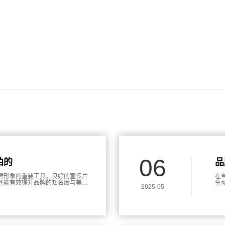
06
拍的
品
牌形象的重要工具。良好的宣传片
在
还能有效提升品牌的知名度与美誉
生
2025-05
的产品宣传片，以下是一些具体的
企
行
更