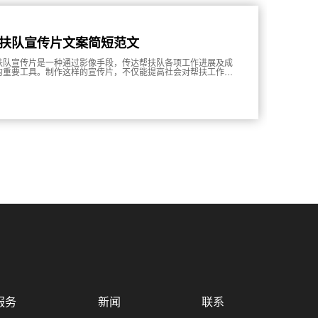
扶队宣传片文案简短范文
扶队宣传片是一种通过影像手段，传达帮扶队各项工作进展及成
的重要工具。制作这样的宣传片，不仅能提高社会对帮扶工作认
和支持，还能激励队员士气，营造积极向上的工作氛围。本文将
细探讨帮扶队宣传片的制作流程以及其背后隐藏的意义。
服务
新闻
联系