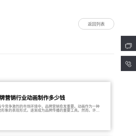
返回列表
4
牌营销行业动画制作多少钱
当今竞争激烈的市场环境中，品牌营销愈发重要。动画作为一种
动形象的表现形式，逐渐成为品牌传播的重要工具。然而，许多
业在考虑制作动画时，常常对成本困惑不已。本文将对品牌营销
业动画制作的费用进行分析，并提供相关问题的解答，帮助企业
好地理解和规划动画制作项目。