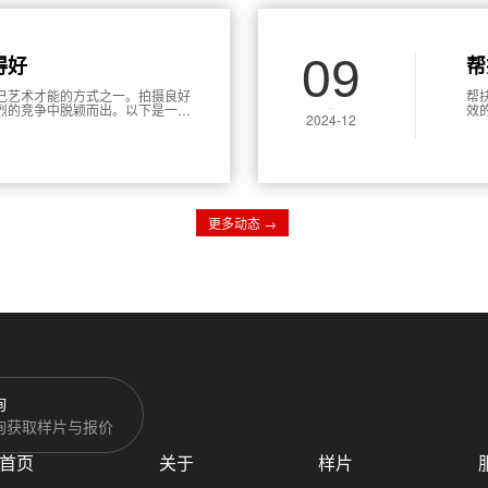
09
得好
帮
己艺术才能的方式之一。拍摄良好
帮
烈的竞争中脱颖而出。以下是一些
效
2024-12
识
详
更多动态 →
询
询获取样片与报价
首页
关于
样片