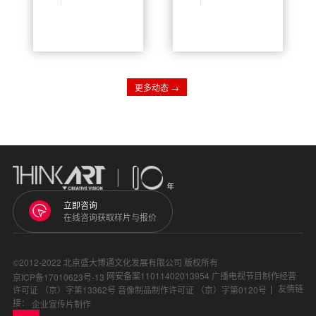
传递品牌价值的
市场推广的重要
重要工具。而董
工具。尤其是在
事长的致辞则是
客户服务行业，
宣传片中不可或
动画能够生动形
缺的部分，它不
象地传达信息，
仅是对企业发展
提升客户体验。
历程的总结，也
然而，很多企业
是对未来展望的
在寻求动画制作
表达。在撰写董
服务时，对收费
更多动态 →
事长致辞时，有
标准存在疑问。
几个关键要素需
本文将详细探讨
要注意，使其更
客户服务行业动
加吸引人并引发
画制作公司的收
观众的共鸣。
费细则，为企业
提供参考。
立即咨询
在线咨询获取样片与报价
©2012-2022 北京盛大博通文化发展有限公司 版权所有
网安备案11011402013954
广播电视节目制作经营
京ICP备17010623号-13
友情链
许可证 （京）字第13362号
音像制品制作许可证 （京）字第0120号
接：
企业宣传片制作