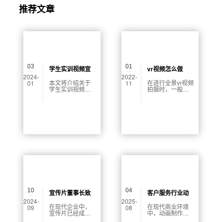
推荐文章
03
01
学生实训视频宣
vr视频怎么做
2024-
2022-
传片怎么拍
本文将介绍关于
在进行全景vr视频
01
11
学生实训视频宣
拍摄时，一般全
传片拍摄的方法
景摄像机多角度
和技巧，旨在为
试试拍摄镜头是
学生提供参考和
视频拍摄制作的
启示。学生实训
关键。Vr视频拍
视频宣传片是为
摄不同与传统的
了展示学生实习
视频拍摄，不仅
或实践时的学术
需要注意镜头前
和技术能力以及
面还要注意镜头
学习成果。在本
的周围的各个角
文中，将围绕着
度，在选择点位
学生实训视频宣
时，要考虑到各
传片的拍摄思
个角度不同的视
路，器材选择、
野变化。
场景设计和后期
制作这四个方面
10
04
展开。
宣传片董事长致
客户服务行业动
2024-
2025-
辞怎么写
画制作公司怎么
在现代企业中，
在现代商业环境
09
08
宣传片已经成为
中，动画制作已
收费
展示企业形象、
成为企业沟通和