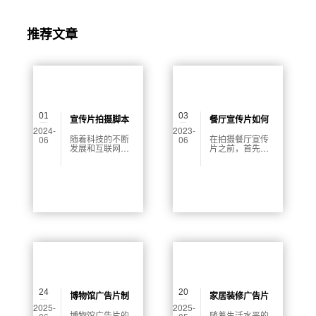
推荐文章
01
03
宣传片拍摄脚本
餐厅宣传片如何
2024-
2023-
怎么写
拍摄的好看
随着科技的不断
在拍摄餐厅宣传
06
06
发展和互联网的
片之前，首先需
普及，越来越多
要做好准备工
的企业选择通过
作。包括明确宣
宣传片来向客户
传片要表达的主
展示自己的品牌
题，选择合适的
形象和产品服
拍摄地点，搭建
务。宣传片具有
必要的拍摄设备
形式多样、传播
和人员。
快速、影响广泛
等优势，是企业
营销和品牌推广
不可或缺的一部
分。
24
20
博物馆广告片制
家居装修广告片
2025-
2025-
作多少钱
制作多少钱
博物馆广告片的
随着生活水平的