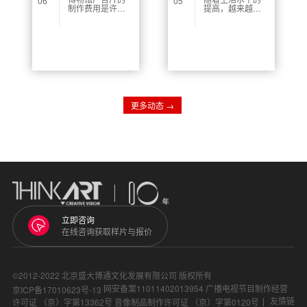
06
05
制作费用是许多
提高，越来越多
博物馆在展示其
的人愿意在家居
展览与文化时所
装修上进行投
关心的重要因
资，以提升居住
素。随着文化产
环境与生活质
业的蓬勃发展，
量。在这个过程
越来越多的博物
中，家居装修广
馆开始意识到通
告片的制作也逐
过视频宣传来吸
渐受到关注。合
引游客的重要
理的广告片能够
性。因此，了解
有效传递装修公
更多动态 →
博物馆广告片的
司的理念、风格
制作成本，对博
和优势，从而吸
物馆的市场定位
引更多潜在客
与宣传策略至关
户。然而，家居
重要。
装修广告片的制
作费用却存在较
大差异，因此了
解相关费用是每
个装修公司或设
计师必须掌握的
知识。
立即咨询
在线咨询获取样片与报价
©2012-2022 北京盛大博通文化发展有限公司 版权所有
网安备案11011402013954
广播电视节目制作经营
京ICP备17010623号-13
友情链
许可证 （京）字第13362号
音像制品制作许可证 （京）字第0120号